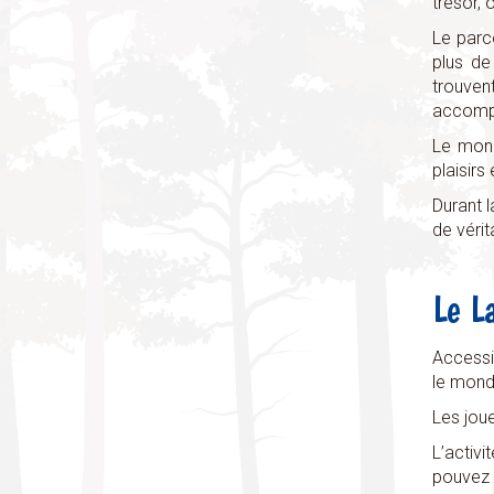
trésor, 
Le parc
plus de
trouve
accompa
Le mond
plaisirs
Durant 
de vérit
Le L
Accessi
le mond
Les jou
L’activi
pouvez r