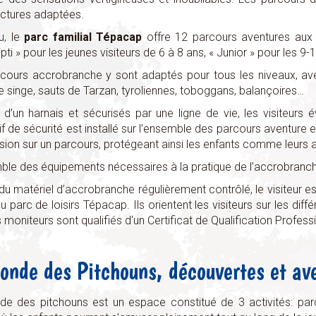
uctures adaptées.
u, le
parc familial Tépacap
offre 12 parcours aventures aux a
pti » pour les jeunes visiteurs de 6 à 8 ans, « Junior » pour les 9
cours accrobranche y sont adaptés pour tous les niveaux, avec
e singe, sauts de Tarzan, tyroliennes, toboggans, balançoires…
 d’un harnais et sécurisés par une ligne de vie, les visiteurs
tif de sécurité est installé sur l’ensemble des parcours aventur
sion sur un parcours, protégeant ainsi les enfants comme leurs a
ble des équipements nécessaires à la pratique de l’accrobranche 
du matériel d’accrobranche régulièrement contrôlé, le visiteur e
du parc de loisirs Tépacap. Ils orientent les visiteurs sur les dif
 moniteurs sont qualifiés d'un Certificat de Qualification Profes
onde des Pitchouns, découvertes et ave
e des pitchouns est un espace constitué de 3 activités: par