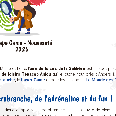
ape Game - Nouveauté
2026
Maine et Loire, l’
aire de loisirs de la Sablière
est un spot pris
 de loisirs Tépacap Anjou
qui le jouxte, tout près d’Angers à
branche
,
le
Laser Game
et pour les plus petits
Le Monde des 
crobranche, de l'adrénaline et du fun !
s ludique et sportive, l’accrobranche est une activité de plein 
vre des sensations vertigineuses et inoubliables. Les parcours 