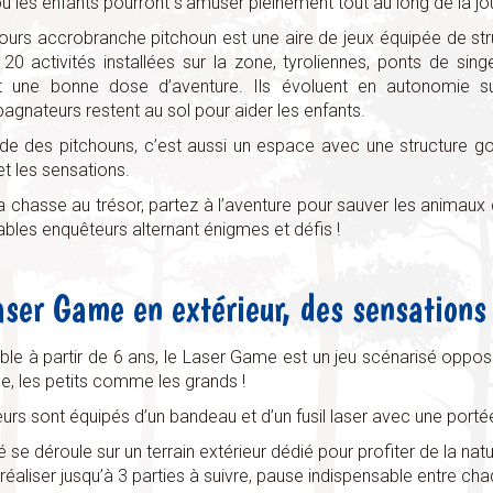
où les enfants pourront s’amuser pleinement tout au long de la jo
ours accrobranche pitchoun est une aire de jeux équipée de s
 20 activités installées sur la zone, tyroliennes, ponts de sin
nt une bonne dose d’aventure. Ils évoluent en autonomie 
gnateurs restent au sol pour aider les enfants.
e des pitchouns, c’est aussi un espace avec une structure gon
 et les sensations.
la chasse au trésor, partez à l’aventure pour sauver les animaux
ables enquêteurs alternant énigmes et défis !
aser Game en extérieur, des sensations
ble à partir de 6 ans, le Laser Game est un jeu scénarisé opposa
e, les petits comme les grands !
eurs sont équipés d’un bandeau et d’un fusil laser avec une port
té se déroule sur un terrain extérieur dédié pour profiter de la n
éaliser jusqu’à 3 parties à suivre, pause indispensable entre ch