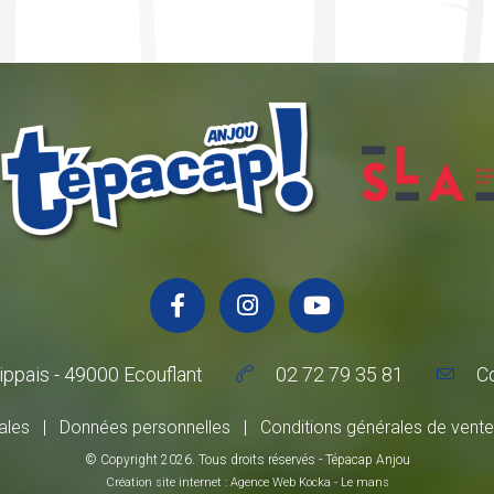
ippais - 49000 Ecouflant
02 72 79 35 81
C
ales
|
Données personnelles
|
Conditions générales de vent
© Copyright
2026
. Tous droits réservés - Tépacap Anjou
Création site internet : Agence Web
Kocka
- Le mans