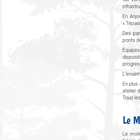
infrastr
En Anjo
« Tépasi
Des par
ponts d
Équipés
disposi
progres
L’ensem
En plus 
atelier 
Tous les
Le M
Le mond