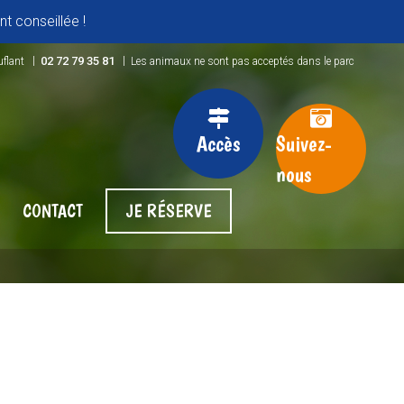
t conseillée !
|
|
02 72 79 35 81
uflant
Les animaux ne sont pas acceptés dans le parc
Accès
Suivez-
nous
CONTACT
JE RÉSERVE