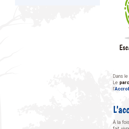
Esc
Dans le 
Le
parc
l’
A
ccro
L'ac
À la foi
fait vi