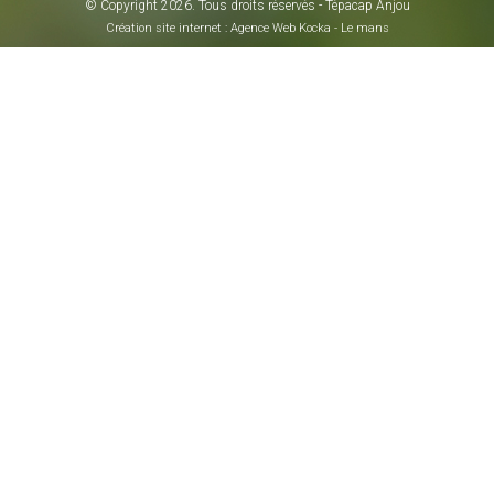
© Copyright
2026
. Tous droits réservés - Tépacap Anjou
Création site internet : Agence Web
Kocka
- Le mans