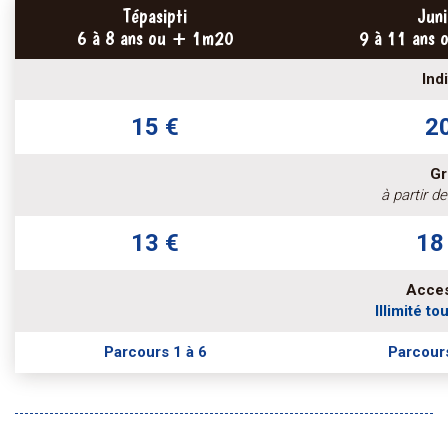
Tépasipti
Juni
6 à 8 ans ou + 1m20
9 à 11 ans
Ind
15 €
20
Gr
à partir d
13 €
18
Access
Illimité to
Parcours 1 à 6
Parcours