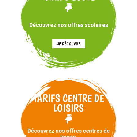
Découvrez nos offres scolaires
JE DÉCOUVRE
TARIFS CENTRE DE
LOISIRS
Découvrez nos offres centres de
loisirs